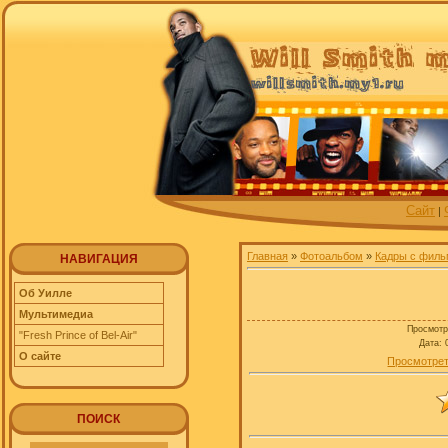
Сайт
|
Главная
»
Фотоальбом
»
Кадры с филь
НАВИГАЦИЯ
Об Уилле
Мультимедиа
Просмотр
"Fresh Prince of Bel-Air"
Дата
: 
О сайте
Просмотрет
ПОИСК