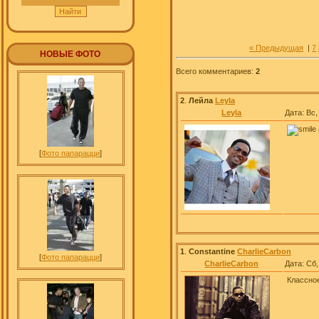
« Предыдущая
|
7
НОВЫЕ ФОТО
Всего комментариев
:
2
2
.
Лейла
Leyla
Leyla
Дата: Вс,
[
Фото папарацци
]
1
.
Constantine
CharlieCarbon
[
Фото папарацци
]
CharlieCarbon
Дата: Сб,
Классное