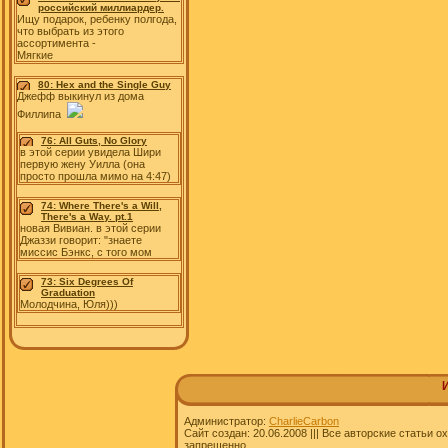
российский миллиардер.
Ищу подарок, ребенку полгода,
что выбрать из этого
ассортимента -
Мягкие
80: Hex and the Single Guy
Джефф выкинул из дома
Филлипа
76: All Guts, No Glory
в этой серии увидела Шири
первую жену Уилла (она
просто прошла мимо на 4:47)
74: Where There's a Will,
There's a Way. pt.1
новая Вивиан. в этой серии
Джаззи говорит: "знаете
миссис Бэнкс, с того мом
73: Six Degrees Of
Graduation
Молодчина, Юля)))
Администратор:
CharlieCarbon
Сайт создан: 20.06.2008 ||| Все авторские статьи
запрещенно.