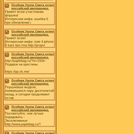
Особняк Уилла Смита купил
российский миллиардер.
Привет всем участникам
форума!
Интересная инфа: ошибка 6
при обновлении i
Особняк Уилла Смита купил
российский миллиардер.
Привет всем!
Интересная инфа: note 4 iphone
6 kars last rma http://propvi
Особняк Уилла Смита купил
российский миллиардер.
http://papinbag.ru/?m=1509 -
Подарок на крестины
https://pp.vk.me/
Особняк Уилла Смита купил
российский миллиардер.
Поршневые модели,
появившиеся пару десятилетий
назад, и сегодня продолжают
остав
Особняк Уилла Смита купил
российский миллиардер.
Посоветуйте, чем лучше
порадовать -
Эксклюзивные
http://www.papinbag.ru/?
Особняк Уилла Смита купил