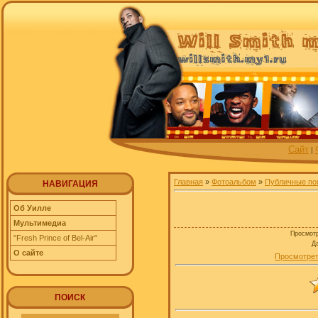
Сайт
|
Главная
»
Фотоальбом
»
Публичные по
НАВИГАЦИЯ
Об Уилле
Мультимедиа
Просмот
"Fresh Prince of Bel-Air"
Д
О сайте
Просмотрет
ПОИСК