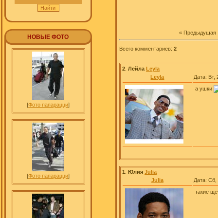
« Предыдущая
НОВЫЕ ФОТО
Всего комментариев
:
2
2
.
Лейла
Leyla
Leyla
Дата: Вт,
а ушки
[
Фото папарацци
]
1
.
Юлия
Julia
[
Фото папарацци
]
Julia
Дата: Сб,
такие ще