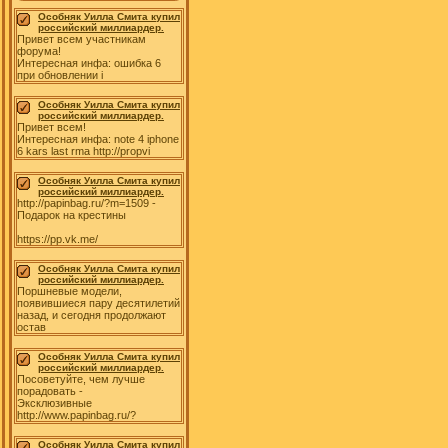
Особняк Уилла Смита купил
российский миллиардер.
Привет всем участникам
форума!
Интересная инфа: ошибка 6
при обновлении i
Особняк Уилла Смита купил
российский миллиардер.
Привет всем!
Интересная инфа: note 4 iphone
6 kars last rma http://propvi
Особняк Уилла Смита купил
российский миллиардер.
http://papinbag.ru/?m=1509 -
Подарок на крестины
https://pp.vk.me/
Особняк Уилла Смита купил
российский миллиардер.
Поршневые модели,
появившиеся пару десятилетий
назад, и сегодня продолжают
остав
Особняк Уилла Смита купил
российский миллиардер.
Посоветуйте, чем лучше
порадовать -
Эксклюзивные
http://www.papinbag.ru/?
Особняк Уилла Смита купил