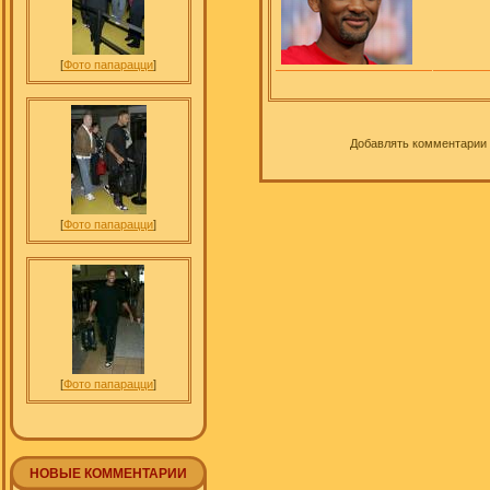
[
Фото папарацци
]
Добавлять комментарии 
[
Фото папарацци
]
[
Фото папарацци
]
НОВЫЕ КОММЕНТАРИИ