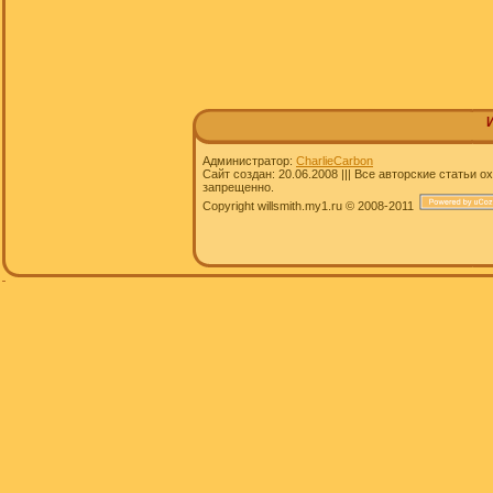
Администратор:
CharlieCarbon
Сайт создан: 20.06.2008 ||| Все авторские статьи
запрещенно.
Copyright willsmith.my1.ru © 2008-2011