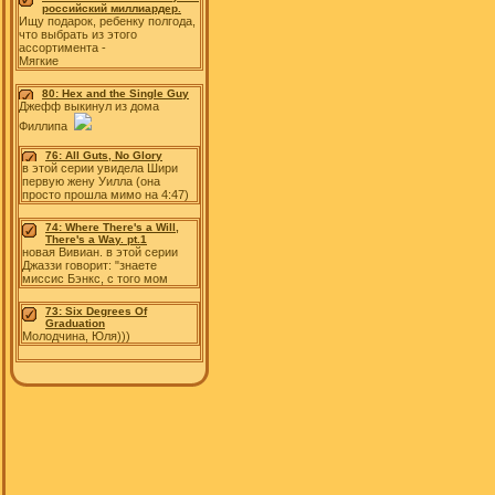
российский миллиардер.
Ищу подарок, ребенку полгода,
что выбрать из этого
ассортимента -
Мягкие
80: Hex and the Single Guy
Джефф выкинул из дома
Филлипа
76: All Guts, No Glory
в этой серии увидела Шири
первую жену Уилла (она
просто прошла мимо на 4:47)
74: Where There's a Will,
There's a Way. pt.1
новая Вивиан. в этой серии
Джаззи говорит: "знаете
миссис Бэнкс, с того мом
73: Six Degrees Of
Graduation
Молодчина, Юля)))