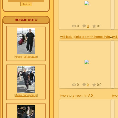
Julia
НОВЫЕ ФОТО
0
0
0.0
will-jada-pinkett-smith-home-living-room-611x387
[
Фото папарацци
]
28.06.2012
Julia
0
0
0.0
[
Фото папарацци
]
two-story-room-in-AD
two
28.06.2012