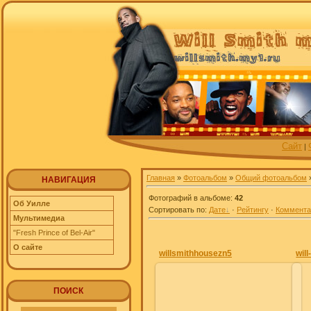
Сайт
|
Главная
»
Фотоальбом
»
Общий фотоальбом
НАВИГАЦИЯ
Фотографий в альбоме
:
42
Об Уилле
Сортировать по
:
Дате
·
Рейтингу
·
Коммент
Мультимедиа
"Fresh Prince of Bel-Air"
О сайте
willsmithhousezn5
wil
ПОИСК
28.06.2012