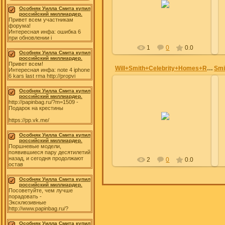
Особняк Уилла Смита купил
Julia
российский миллиардер.
Привет всем участникам
форума!
Интересная инфа: ошибка 6
при обновлении i
1
0
0.0
Особняк Уилла Смита купил
российский миллиардер.
Привет всем!
Will+Smith+Celebrity+Homes+RFy6UH3wo3xl
Smi
Интересная инфа: note 4 iphone
6 kars last rma http://propvi
Особняк Уилла Смита купил
российский миллиардер.
http://papinbag.ru/?m=1509 -
Подарок на крестины
28.06.2012
https://pp.vk.me/
Julia
Особняк Уилла Смита купил
российский миллиардер.
Поршневые модели,
появившиеся пару десятилетий
назад, и сегодня продолжают
2
0
0.0
остав
Особняк Уилла Смита купил
российский миллиардер.
Посоветуйте, чем лучше
порадовать -
Эксклюзивные
http://www.papinbag.ru/?
Особняк Уилла Смита купил