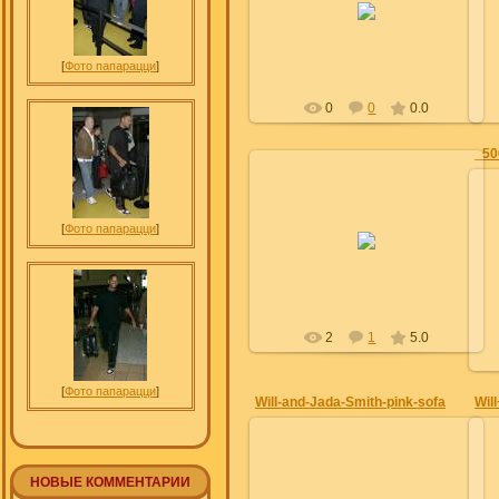
Julia
[
Фото папарацци
]
0
0
0.0
_50
28.06.2012
[
Фото папарацци
]
Julia
2
1
5.0
[
Фото папарацци
]
Will-and-Jada-Smith-pink-sofa
НОВЫЕ КОММЕНТАРИИ
28.06.2012