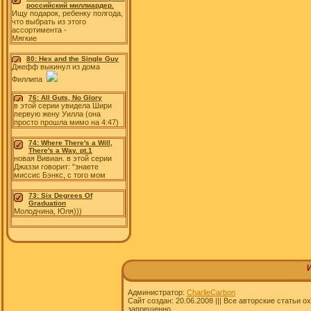
российский миллиардер.
Ищу подарок, ребенку полгода,
что выбрать из этого
ассортимента -
Мягкие
80: Hex and the Single Guy
Джефф выкинул из дома
Филлипа
76: All Guts, No Glory
в этой серии увидела Шири
первую жену Уилла (она
просто прошла мимо на 4:47)
74: Where There's a Will,
There's a Way. pt.1
новая Вивиан. в этой серии
Джаззи говорит: "знаете
миссис Бэнкс, с того мом
73: Six Degrees Of
Graduation
Молодчина, Юля)))
Администратор:
CharlieCarbon
Сайт создан: 20.06.2008 ||| Все авторские статьи
запрещенно.