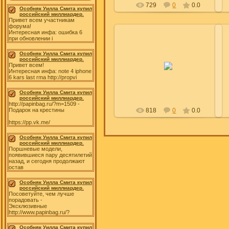
729
0
0.0
Особняк Уилла Смита купил
российский миллиардер.
Привет всем участникам
форума!
Интересная инфа: ошибка 6
при обновлении i
Особняк Уилла Смита купил
09.08.2009
российский миллиардер.
Привет всем!
Интересная инфа: note 4 iphone
Leyla
6 kars last rma http://propvi
Особняк Уилла Смита купил
российский миллиардер.
http://papinbag.ru/?m=1509 -
818
0
0.0
Подарок на крестины
https://pp.vk.me/
Особняк Уилла Смита купил
российский миллиардер.
Поршневые модели,
появившиеся пару десятилетий
назад, и сегодня продолжают
остав
Особняк Уилла Смита купил
российский миллиардер.
Посоветуйте, чем лучше
порадовать -
Эксклюзивные
http://www.papinbag.ru/?
Особняк Уилла Смита купил