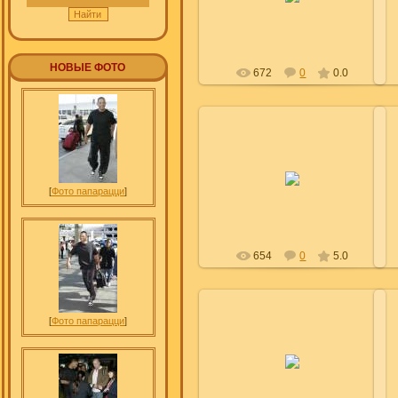
Leyla
НОВЫЕ ФОТО
672
0
0.0
10.08.2009
[
Фото папарацци
]
Leyla
654
0
5.0
[
Фото папарацци
]
10.08.2009
Leyla