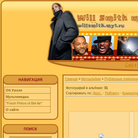
Сайт
|
Главная
»
Фотоальбом
»
Публичные появлени
НАВИГАЦИЯ
Фотографий в альбоме
:
31
Об Уилле
Сортировать по
:
Дате
·
Рейтингу
·
Коммент
Мультимедиа
"Fresh Prince of Bel-Air"
О сайте
ПОИСК
10.10.2009