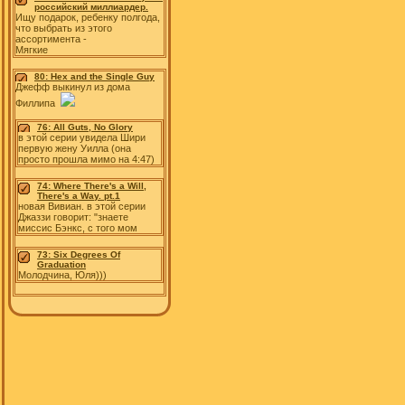
российский миллиардер.
Ищу подарок, ребенку полгода,
что выбрать из этого
ассортимента -
Мягкие
80: Hex and the Single Guy
Джефф выкинул из дома
Филлипа
76: All Guts, No Glory
в этой серии увидела Шири
первую жену Уилла (она
просто прошла мимо на 4:47)
74: Where There's a Will,
There's a Way. pt.1
новая Вивиан. в этой серии
Джаззи говорит: "знаете
миссис Бэнкс, с того мом
73: Six Degrees Of
Graduation
Молодчина, Юля)))