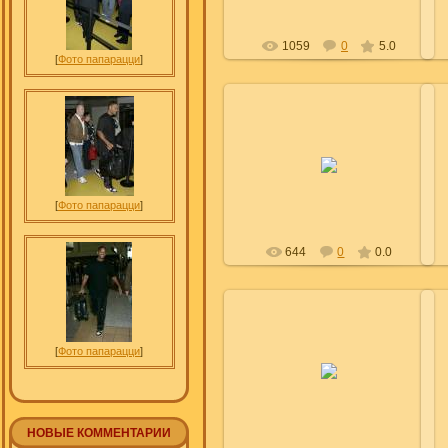
1059
0
5.0
[
Фото папарацци
]
10.08.2009
Leyla
[
Фото папарацци
]
644
0
0.0
[
Фото папарацци
]
10.08.2009
Leyla
НОВЫЕ КОММЕНТАРИИ