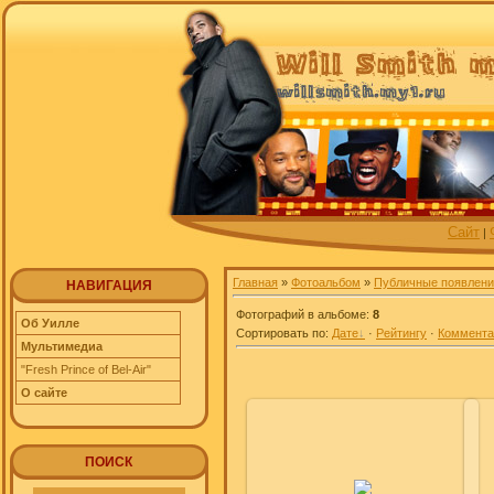
Сайт
|
Главная
»
Фотоальбом
»
Публичные появлени
НАВИГАЦИЯ
Фотографий в альбоме
:
8
Об Уилле
Сортировать по
:
Дате
·
Рейтингу
·
Коммент
Мультимедиа
"Fresh Prince of Bel-Air"
О сайте
ПОИСК
18.10.2011