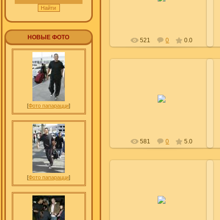
Leyla
НОВЫЕ ФОТО
521
0
0.0
29.12.2009
[
Фото папарацци
]
Leyla
581
0
5.0
[
Фото папарацци
]
28.12.2009
Leyla