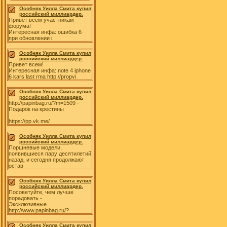
Особняк Уилла Смита купил
российский миллиардер.
Привет всем участникам
форума!
Интересная инфа: ошибка 6
при обновлении i
Особняк Уилла Смита купил
российский миллиардер.
Привет всем!
Интересная инфа: note 4 iphone
6 kars last rma http://propvi
Особняк Уилла Смита купил
российский миллиардер.
http://papinbag.ru/?m=1509 -
Подарок на крестины
https://pp.vk.me/
Особняк Уилла Смита купил
российский миллиардер.
Поршневые модели,
появившиеся пару десятилетий
назад, и сегодня продолжают
остав
Особняк Уилла Смита купил
российский миллиардер.
Посоветуйте, чем лучше
порадовать -
Эксклюзивные
http://www.papinbag.ru/?
Особняк Уилла Смита купил