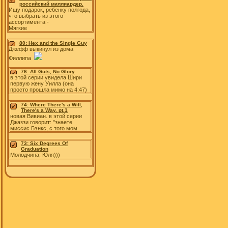
российский миллиардер.
Ищу подарок, ребенку полгода,
что выбрать из этого
ассортимента -
Мягкие
80: Hex and the Single Guy
Джефф выкинул из дома
Филлипа
76: All Guts, No Glory
в этой серии увидела Шири
первую жену Уилла (она
просто прошла мимо на 4:47)
74: Where There's a Will,
There's a Way. pt.1
новая Вивиан. в этой серии
Джаззи говорит: "знаете
миссис Бэнкс, с того мом
73: Six Degrees Of
Graduation
Молодчина, Юля)))