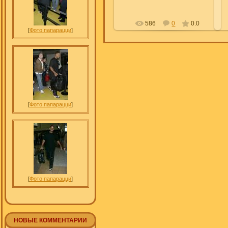
586
0
0.0
[
Фото папарацци
]
[
Фото папарацци
]
[
Фото папарацци
]
НОВЫЕ КОММЕНТАРИИ