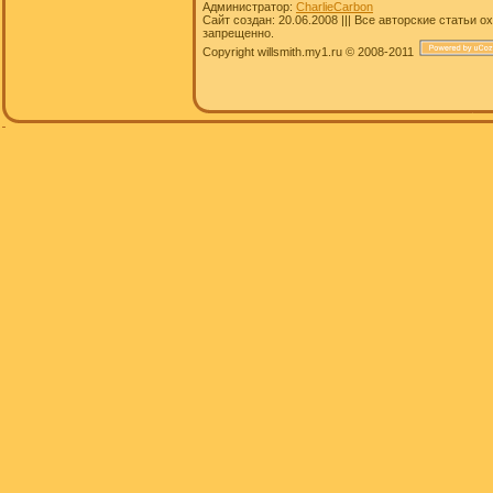
Администратор:
CharlieCarbon
Сайт создан: 20.06.2008 ||| Все авторские статьи
запрещенно.
Copyright willsmith.my1.ru © 2008-2011