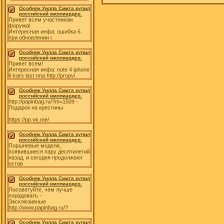
Особняк Уилла Смита купил
российский миллиардер.
Привет всем участникам
форума!
Интересная инфа: ошибка 6
при обновлении i
Особняк Уилла Смита купил
российский миллиардер.
Привет всем!
Интересная инфа: note 4 iphone
6 kars last rma http://propvi
Особняк Уилла Смита купил
российский миллиардер.
http://papinbag.ru/?m=1509 -
Подарок на крестины
https://pp.vk.me/
Особняк Уилла Смита купил
российский миллиардер.
Поршневые модели,
появившиеся пару десятилетий
назад, и сегодня продолжают
остав
Особняк Уилла Смита купил
российский миллиардер.
Посоветуйте, чем лучше
порадовать -
Эксклюзивные
http://www.papinbag.ru/?
Особняк Уилла Смита купил