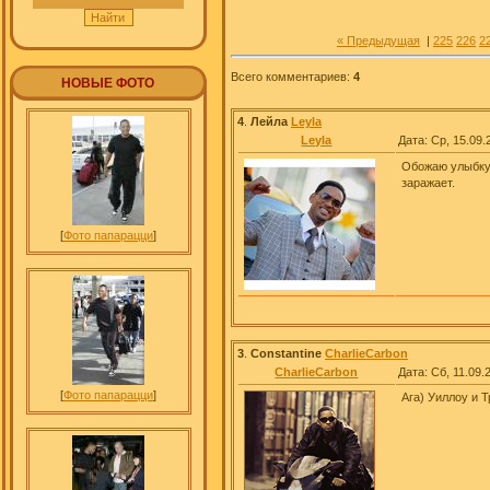
« Предыдущая
|
225
226
2
Всего комментариев
:
4
НОВЫЕ ФОТО
4
.
Лейла
Leyla
Leyla
Дата: Ср, 15.09.
Обожаю улыбку
заражает.
[
Фото папарацци
]
3
.
Constantine
CharlieCarbon
CharlieCarbon
Дата: Сб, 11.09.
[
Фото папарацци
]
Ага) Уиллоу и 