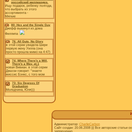
российский миллиардер.
Ищу подарок, ребенку полгода,
что выбрать из этого
ассортимента -
Мягкие
80: Hex and the Single Guy
Джефф выкинул из дома
Филлипа
76: All Guts, No Glory
в этой серии увидела Шири
первую жену Уилла (она
просто прошла мимо на 4:47)
74: Where There's a Will,
There's a Way. pt.1
новая Вивиан. в этой серии
Джаззи говорит: "знаете
миссис Бэнкс, с того мом
73: Six Degrees Of
Graduation
Молодчина, Юля)))
Администратор:
CharlieCarbon
Сайт создан: 20.06.2008 ||| Все авторские статьи
запрещенно.