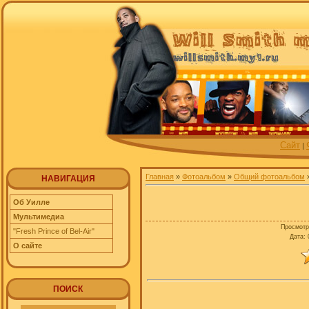
Сайт
|
Главная
»
Фотоальбом
»
Общий фотоальбом
НАВИГАЦИЯ
Об Уилле
Мультимедиа
Просмот
"Fresh Prince of Bel-Air"
Дата
:
О сайте
ПОИСК