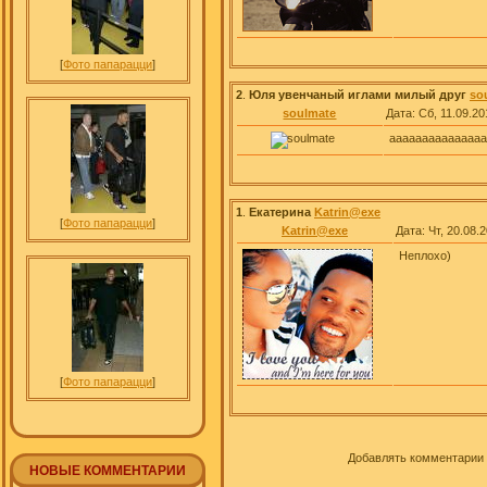
[
Фото папарацци
]
2
.
Юля увенчаный иглами милый друг
so
soulmate
Дата: Сб, 11.09.20
ааааааааааааааа к
1
.
Екатерина
Katrin@exe
[
Фото папарацци
]
Katrin@exe
Дата: Чт, 20.08.
Неплохо)
[
Фото папарацци
]
Добавлять комментарии 
НОВЫЕ КОММЕНТАРИИ