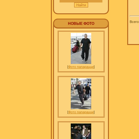
Всего
НОВЫЕ ФОТО
[
Фото папарацци
]
[
Фото папарацци
]