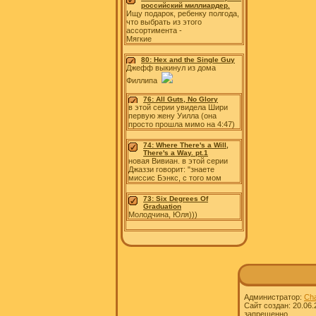
российский миллиардер.
Ищу подарок, ребенку полгода,
что выбрать из этого
ассортимента -
Мягкие
80: Hex and the Single Guy
Джефф выкинул из дома
Филлипа
76: All Guts, No Glory
в этой серии увидела Шири
первую жену Уилла (она
просто прошла мимо на 4:47)
74: Where There's a Will,
There's a Way. pt.1
новая Вивиан. в этой серии
Джаззи говорит: "знаете
миссис Бэнкс, с того мом
73: Six Degrees Of
Graduation
Молодчина, Юля)))
Администратор:
Cha
Сайт создан: 20.06
запрещенно.