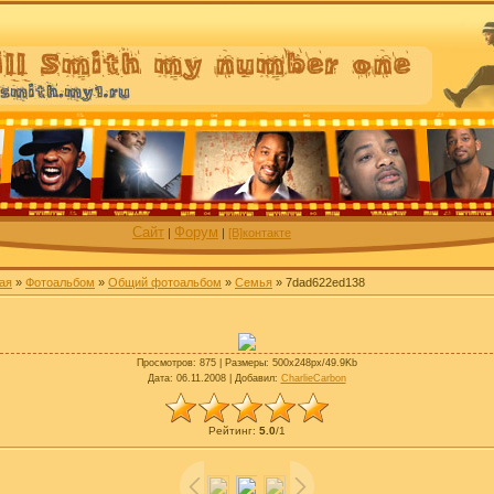
Сайт
Форум
|
|
[В]контакте
ая
»
Фотоальбом
»
Общий фотоальбом
»
Семья
» 7dad622ed138
Просмотров
: 875 |
Размеры
: 500x248px/49.9Kb
Дата
: 06.11.2008 |
Добавил
:
CharlieCarbon
Рейтинг
:
5.0
/
1