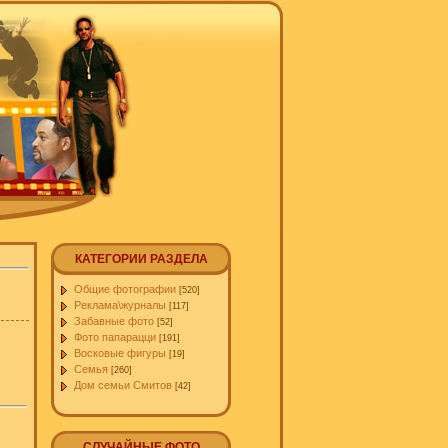
КАТЕГОРИИ РАЗДЕЛА
Общие фотографии
[520]
Реклама\журналы
[117]
Забавные фото
[52]
Фото папарацци
[191]
Восковые фигуры
[19]
Семья
[260]
Дом семьи Смитов
[42]
СЛУЧАЙНЫЕ ФОТО