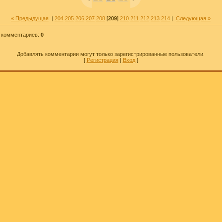
« Предыдущая
|
204
205
206
207
208
[
209
]
210
211
212
213
214
|
Следующая »
 комментариев
:
0
Добавлять комментарии могут только зарегистрированные пользователи.
[
Регистрация
|
Вход
]