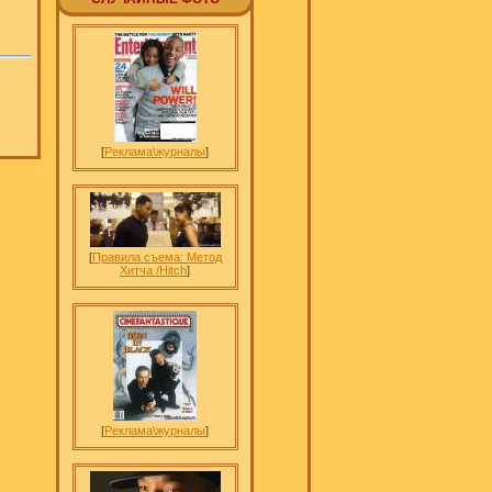
[
Реклама\журналы
]
[
Правила съема: Метод
Хитча /Hitch
]
[
Реклама\журналы
]