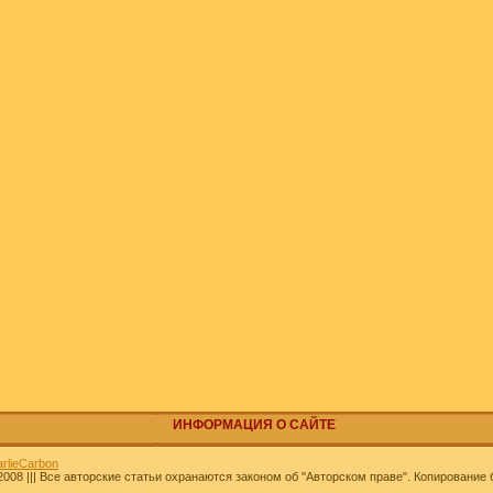
ИНФОРМАЦИЯ О САЙТЕ
rlieCarbon
.2008 ||| Все авторские статьи охранаются законом об "Авторском праве". Копирование