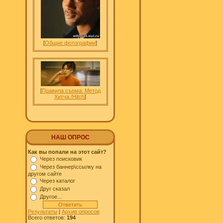
[
Общие фотографии
]
[
Правила съема: Метод
Хитча /Hitch
]
НАШ ОПРОС
Как вы попали на этот сайт?
Через поисковик
Через баннер\ссылку на
другом сайте
Через каталог
Друг сказал
Другое...
Результаты
|
Архив опросов
Всего ответов:
194