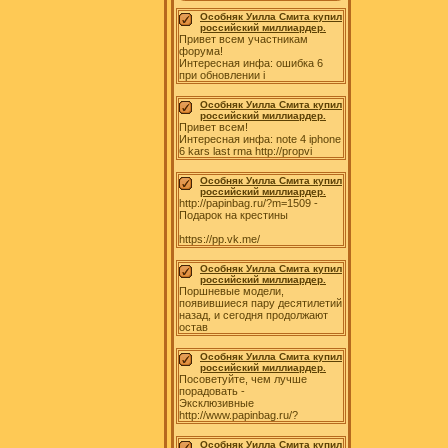
Особняк Уилла Смита купил
российский миллиардер.
Привет всем участникам
форума!
Интересная инфа: ошибка 6
при обновлении i
Особняк Уилла Смита купил
российский миллиардер.
Привет всем!
Интересная инфа: note 4 iphone
6 kars last rma http://propvi
Особняк Уилла Смита купил
российский миллиардер.
http://papinbag.ru/?m=1509 -
Подарок на крестины
https://pp.vk.me/
Особняк Уилла Смита купил
российский миллиардер.
Поршневые модели,
появившиеся пару десятилетий
назад, и сегодня продолжают
остав
Особняк Уилла Смита купил
российский миллиардер.
Посоветуйте, чем лучше
порадовать -
Эксклюзивные
http://www.papinbag.ru/?
Особняк Уилла Смита купил