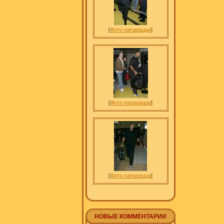
[
Фото папарацци
]
[
Фото папарацци
]
[
Фото папарацци
]
НОВЫЕ КОММЕНТАРИИ