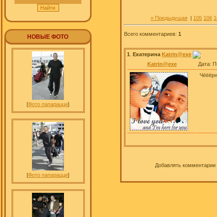
« Предыдущая
|
105
106
1
Всего комментариев
:
1
НОВЫЕ ФОТО
1
.
Екатерина
Katrin@exe
Katrin@exe
Дата: П
Чёёёрн
[
Фото папарацци
]
Добавлять комментарии 
[
Фото папарацци
]