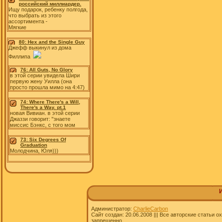
российский миллиардер.
Ищу подарок, ребенку полгода,
что выбрать из этого
ассортимента -
Мягкие
80: Hex and the Single Guy
Джефф выкинул из дома
Филлипа
76: All Guts, No Glory
в этой серии увидела Шири
первую жену Уилла (она
просто прошла мимо на 4:47)
74: Where There's a Will,
There's a Way. pt.1
новая Вивиан. в этой серии
Джаззи говорит: "знаете
миссис Бэнкс, с того мом
73: Six Degrees Of
Graduation
Молодчина, Юля)))
Администратор:
CharlieCarbon
Сайт создан: 20.06.2008 ||| Все авторские статьи
запрещенно.