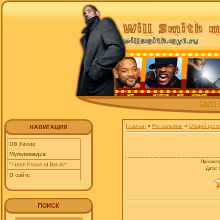
Сайт
|
Главная
»
Фотоальбом
»
Общий фот
НАВИГАЦИЯ
Об Уилле
Мультимедиа
Просмот
"Fresh Prince of Bel-Air"
Дата
: 
О сайте
ПОИСК