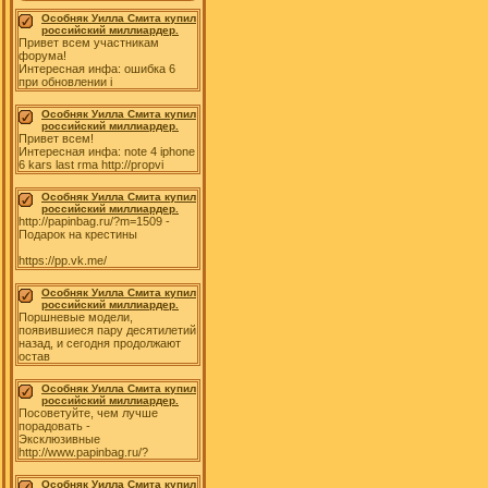
Особняк Уилла Смита купил
российский миллиардер.
Привет всем участникам
форума!
Интересная инфа: ошибка 6
при обновлении i
Особняк Уилла Смита купил
российский миллиардер.
Привет всем!
Интересная инфа: note 4 iphone
6 kars last rma http://propvi
Особняк Уилла Смита купил
российский миллиардер.
http://papinbag.ru/?m=1509 -
Подарок на крестины
https://pp.vk.me/
Особняк Уилла Смита купил
российский миллиардер.
Поршневые модели,
появившиеся пару десятилетий
назад, и сегодня продолжают
остав
Особняк Уилла Смита купил
российский миллиардер.
Посоветуйте, чем лучше
порадовать -
Эксклюзивные
http://www.papinbag.ru/?
Особняк Уилла Смита купил