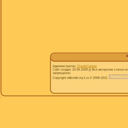
Администратор:
CharlieCarbon
Сайт создан: 20.06.2008 ||| Все авторские статьи
запрещенно.
Copyright willsmith.my1.ru © 2008-2011