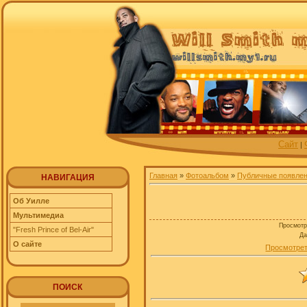
Сайт
|
Главная
»
Фотоальбом
»
Публичные появле
НАВИГАЦИЯ
Об Уилле
Мультимедиа
Просмотр
"Fresh Prince of Bel-Air"
Да
О сайте
Просмотрет
ПОИСК