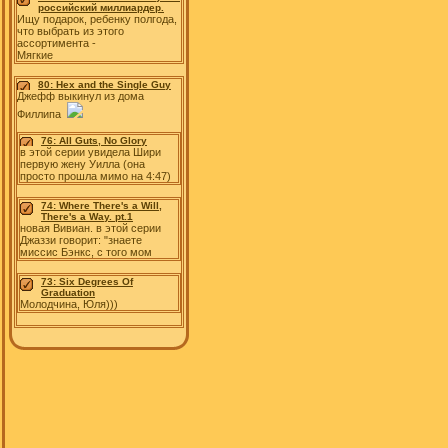
российский миллиардер.
Ищу подарок, ребенку полгода,
что выбрать из этого
ассортимента -
Мягкие
80: Hex and the Single Guy
Джефф выкинул из дома
Филлипа
76: All Guts, No Glory
в этой серии увидела Шири
первую жену Уилла (она
просто прошла мимо на 4:47)
74: Where There's a Will,
There's a Way. pt.1
новая Вивиан. в этой серии
Джаззи говорит: "знаете
миссис Бэнкс, с того мом
73: Six Degrees Of
Graduation
Молодчина, Юля)))