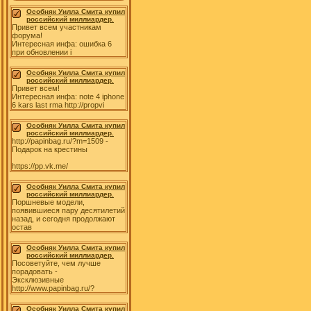
Особняк Уилла Смита купил
российский миллиардер.
Привет всем участникам
форума!
Интересная инфа: ошибка 6
при обновлении i
Особняк Уилла Смита купил
российский миллиардер.
Привет всем!
Интересная инфа: note 4 iphone
6 kars last rma http://propvi
Особняк Уилла Смита купил
российский миллиардер.
http://papinbag.ru/?m=1509 -
Подарок на крестины
https://pp.vk.me/
Особняк Уилла Смита купил
российский миллиардер.
Поршневые модели,
появившиеся пару десятилетий
назад, и сегодня продолжают
остав
Особняк Уилла Смита купил
российский миллиардер.
Посоветуйте, чем лучше
порадовать -
Эксклюзивные
http://www.papinbag.ru/?
Особняк Уилла Смита купил